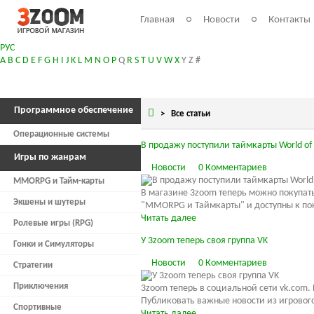
Главная
Новости
Контакты
РУС
A
B
C
D
E
F
G
H
I
J
K
L
M
N
O
P
Q
R
S
T
U
V
W
X
Y
Z
#
Программное обеспечение
>
Все статьи
Операционные системы
В продажу поступили таймкарты World of
Игры по жанрам
Новости
0 Комментариев
MMORPG и Тайм-карты
В магазине 3zoom теперь можно покупат
Экшены и шутеры
"MMORPG и Таймкарты" и доступны к по
Читать далее
Ролевые игры (RPG)
У 3zoom теперь своя группа VK
Гонки и Симуляторы
Новости
0 Комментариев
Стратегии
Приключения
3zoom теперь в социальной сети vk.com.
Публиковать важные новости из игрового
Спортивные
Читать далее