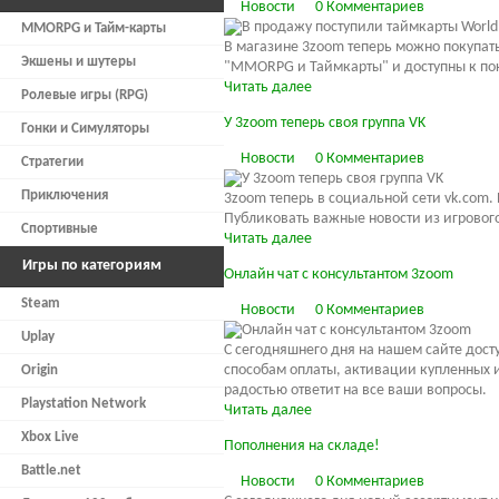
Новости
0 Комментариев
MMORPG и Тайм-карты
В магазине 3zoom теперь можно покупат
Экшены и шутеры
"MMORPG и Таймкарты" и доступны к по
Читать далее
Ролевые игры (RPG)
У 3zoom теперь своя группа VK
Гонки и Симуляторы
Новости
0 Комментариев
Стратегии
Приключения
3zoom теперь в социальной сети vk.com.
Публиковать важные новости из игрового
Спортивные
Читать далее
Игры по категориям
Онлайн чат с консультантом 3zoom
Steam
Новости
0 Комментариев
Uplay
С сегодняшнего дня на нашем сайте дост
способам оплаты, активации купленных и
Origin
радостью ответит на все ваши вопросы.
Playstation Network
Читать далее
Xbox Live
Пополнения на складе!
Battle.net
Новости
0 Комментариев