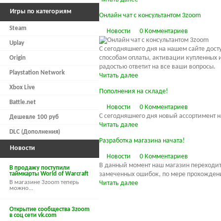
Игры по категориям
Онлайн чат с консультантом 3zoom
Steam
Новости
0 Комментариев
Uplay
С сегодняшнего дня на нашем сайте дост
способам оплаты, активации купленных и
Origin
радостью ответит на все ваши вопросы.
Playstation Network
Читать далее
Xbox Live
Пополнения на складе!
Battle.net
Новости
0 Комментариев
С сегодняшнего дня новый ассортимент на
Дешевле 100 руб
Читать далее
DLC (Дополнения)
Разработка магазина начата!
Новости
Новости
0 Комментариев
В данный момент наш магазин переходит
В продажу поступили
таймкарты World of Warcraft
замеченных ошибок, по мере прохождени
В магазине 3zoom теперь
Читать далее
можно...
Открытие сообщества 3zoom
в соц сети vk.com