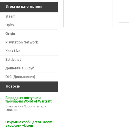
Игры по категориям
Steam
Uplay
Origin
Playstation Network
Xbox Live
Battle.net
Дешевле 100 руб
DLC (Дополнения)
Новости
В продажу поступили
таймкарты World of Warcraft
В магазине 3zoom теперь
можно...
Открытие сообщества 3zoom
в соц сети vk.com