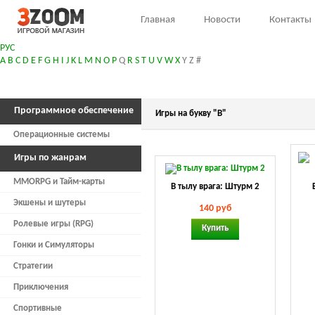
Главная
Новости
Контакты
РУС
A
B
C
D
E
F
G
H
I
J
K
L
M
N
O
P
Q
R
S
T
U
V
W
X
Y
Z
#
Программное обеспечение
Игры на букву "В"
Операционные системы
Игры по жанрам
MMORPG и Тайм-карты
В тылу врага: Штурм 2
Экшены и шутеры
140 руб
Ролевые игры (RPG)
Купить
Гонки и Симуляторы
Стратегии
Приключения
Спортивные