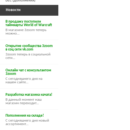
DLC (Дополнения)
Новости
В продажу поступили
таймкарты World of Warcraft
В магазине 3zoom теперь
можно...
Открытие сообщества 3zoom
в соц сети vk.com
3zoom теперь в социальной
сети...
Онлайн чат с консультантом
3zoom
С сегодняшнего дня на
нашем сайте...
Разработка магазина начата!
В данный момент наш
магазин переходит...
Пополнения на складе!
С сегодняшнего дня новый
ассортимент...