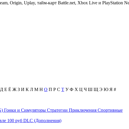
, Origin, Uplay, тайм-карт Battle.net, Xbox Live и PlayStation N
Д
Е
Ё
Ж
З
И
К
Л
М
Н
О
П
Р
С
Т
У
Ф
Х
Ц
Ч
Ш
Щ
Э
Ю
Я
#
G)
Гонки и Симуляторы
Стратегии
Приключения
Спортивные
вле 100 руб
DLC (Дополнения)