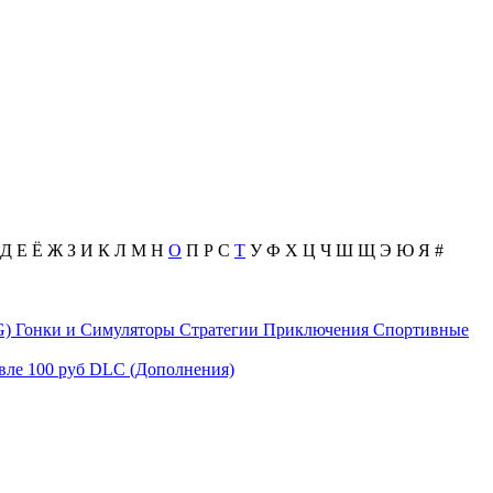
Д
Е
Ё
Ж
З
И
К
Л
М
Н
О
П
Р
С
Т
У
Ф
Х
Ц
Ч
Ш
Щ
Э
Ю
Я
#
G)
Гонки и Симуляторы
Стратегии
Приключения
Спортивные
вле 100 руб
DLC (Дополнения)