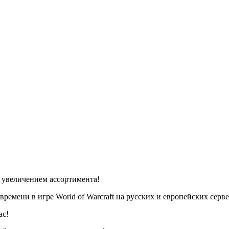
д увеличением ассортимента!
емени в игре World of Warcraft на русских и европейских серве
ас!