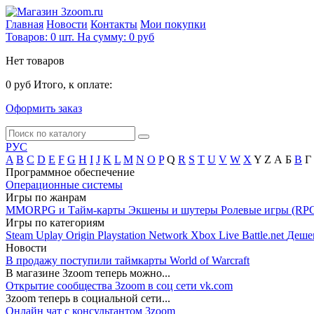
Главная
Новости
Контакты
Мои покупки
Товаров:
0
шт.
На сумму:
0 руб
Нет товаров
0 руб
Итого, к оплате:
Оформить заказ
РУС
A
B
C
D
E
F
G
H
I
J
K
L
M
N
O
P
Q
R
S
T
U
V
W
X
Y
Z
А
Б
В
Г
Программное обеспечение
Операционные системы
Игры по жанрам
MMORPG и Тайм-карты
Экшены и шутеры
Ролевые игры (RP
Игры по категориям
Steam
Uplay
Origin
Playstation Network
Xbox Live
Battle.net
Деше
Новости
В продажу поступили таймкарты World of Warcraft
В магазине 3zoom теперь можно...
Открытие сообщества 3zoom в соц сети vk.com
3zoom теперь в социальной сети...
Онлайн чат с консультантом 3zoom