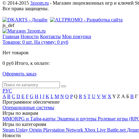
© 2014-2015
3zoom.ru
- Магазин лицензионных игр и ключей Steam
Все права защищены.
js_def
Главная
Новости
Контакты
Мои покупки
Товаров:
0
шт.
На сумму:
0 руб
Нет товаров
0 руб
Итого, к оплате:
Оформить заказ
РУС
A
B
C
D
E
F
G
H
I
J
K
L
M
N
O
P
Q
R
S
T
U
V
W
X
Y
Z
А
Б
В
Г
Программное обеспечение
Операционные системы
Игры по жанрам
MMORPG и Тайм-карты
Экшены и шутеры
Ролевые игры (RP
Игры по категориям
Steam
Uplay
Origin
Playstation Network
Xbox Live
Battle.net
Деше
Новости