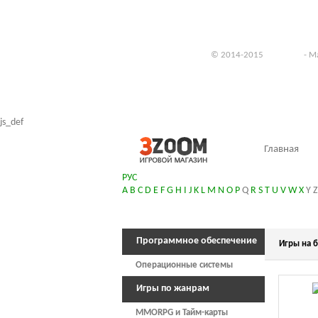
© 2014-2015
3zoom.ru
- Ма
js_def
Главная
РУС
A
B
C
D
E
F
G
H
I
J
K
L
M
N
O
P
Q
R
S
T
U
V
W
X
Y
Z
Программное обеспечение
Игры на б
Операционные системы
Игры по жанрам
MMORPG и Тайм-карты