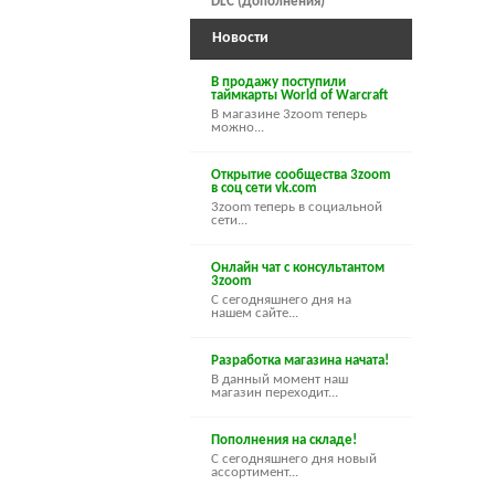
DLC (Дополнения)
Новости
В продажу поступили
таймкарты World of Warcraft
В магазине 3zoom теперь
можно...
Открытие сообщества 3zoom
в соц сети vk.com
3zoom теперь в социальной
сети...
Онлайн чат с консультантом
3zoom
С сегодняшнего дня на
нашем сайте...
Разработка магазина начата!
В данный момент наш
магазин переходит...
Пополнения на складе!
С сегодняшнего дня новый
ассортимент...