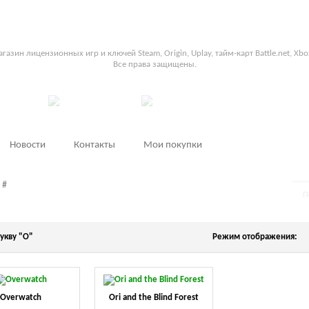
Главная
Контакты
Гарантии
Как купить?
Ка
газин лицензионных игр и ключей Steam, Origin, Uplay, тайм-карт Battle.net, Xbox
Все права защищены.
Новости
Контакты
Мои покупки
#
укву "O"
Режим отображения:
Overwatch
Ori and the Blind Forest