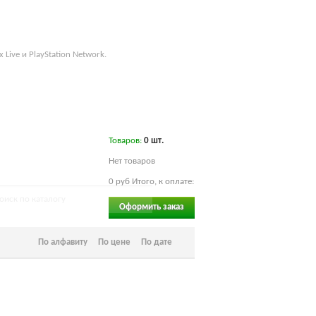
рта сайта
 Live и PlayStation Network.
Товаров:
0
шт.
Нет товаров
0 руб
Итого, к оплате:
Оформить заказ
По алфавиту
По цене
По дате