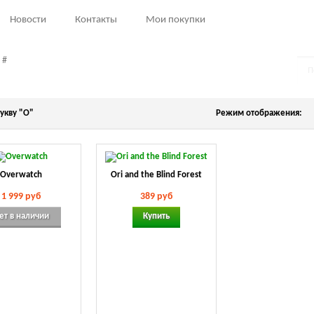
Новости
Контакты
Мои покупки
#
укву "O"
Режим отображения:
Overwatch
Ori and the Blind Forest
1 999 руб
389 руб
ет в наличии
Купить