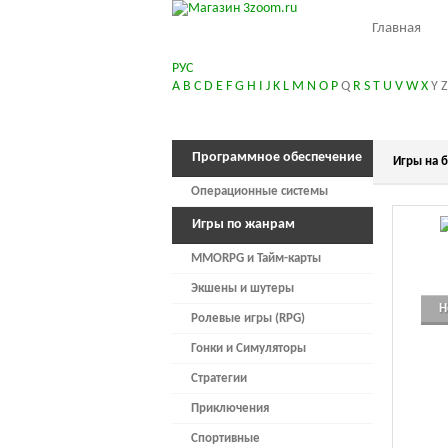
Главная
РУС
A
B
C
D
E
F
G
H
I
J
K
L
M
N
O
P
Q
R
S
T
U
V
W
X
Y
Z
Программное обеспечение
Игры на б
Операционные системы
Игры по жанрам
MMORPG и Тайм-карты
Экшены и шутеры
Н
Ролевые игры (RPG)
Гонки и Симуляторы
Стратегии
Приключения
Спортивные