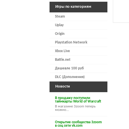
Игры по категориям
Steam
Uplay
Origin
Playstation Network
Xbox Live
Battle.net
Дешевле 100 руб
DLC (Дополнения)
Новости
В продажу поступили
таймкарты World of Warcraft
В магазине 3zoom теперь
можно...
Открытие сообщества 3zoom
в соц сети vk.com