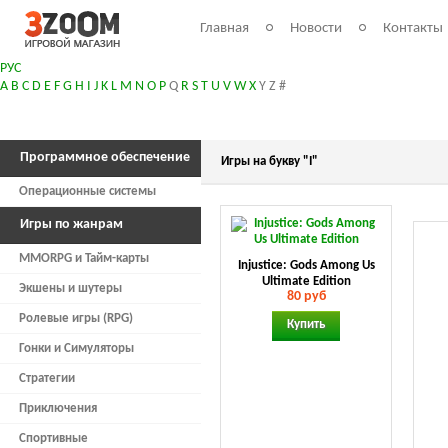
Главная
Новости
Контакты
РУС
A
B
C
D
E
F
G
H
I
J
K
L
M
N
O
P
Q
R
S
T
U
V
W
X
Y
Z
#
Программное обеспечение
Игры на букву "I"
Операционные системы
Игры по жанрам
MMORPG и Тайм-карты
Injustice: Gods Among Us
Ultimate Edition
Экшены и шутеры
80 руб
Ролевые игры (RPG)
Купить
Гонки и Симуляторы
Стратегии
Приключения
Спортивные