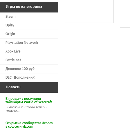
Игры по категориям
Steam
Uplay
Origin
Playstation Network
Xbox Live
Battle.net
Дешевле 100 руб
DLC (Дополнения)
Новости
В продажу поступили
таймкарты World of Warcraft
В магазине 3zoom теперь
можно...
Открытие сообщества 3zoom
в соц сети vk.com