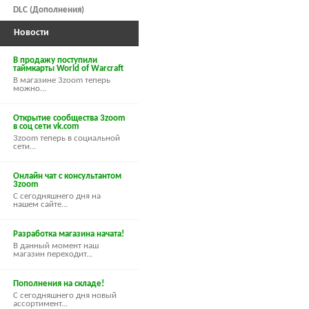
DLC (Дополнения)
Новости
В продажу поступили
таймкарты World of Warcraft
В магазине 3zoom теперь
можно...
Открытие сообщества 3zoom
в соц сети vk.com
3zoom теперь в социальной
сети...
Онлайн чат с консультантом
3zoom
С сегодняшнего дня на
нашем сайте...
Разработка магазина начата!
В данный момент наш
магазин переходит...
Пополнения на складе!
С сегодняшнего дня новый
ассортимент...